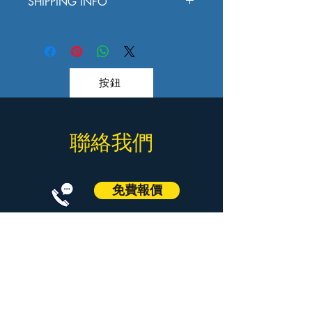
SHIPPING INFO
户说明如何处理不满意的产品。退款或
好处。买家总是希望能在购买之前清楚
退换政策应力求简单明了，这样才能建
了解产品。所以，尽量多提供相关信
I'm a shipping policy. I'm a great place to
立起信任关系，使客户不再有后顾之
息，让买家有信心和决心购买您的产
add more information about your shipping
忧。
品。
methods, packaging and cost. Providing
straightforward information about your
按鈕
shipping policy is a great way to build trust
and reassure your customers that they can
buy from you with confidence.
© 2023 by The Handy Gang.
聯絡我們
Proudly created with
Wix.com
免費報價
Call
Signal
WhatsApp
WeChat