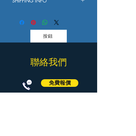
SHIPPING INFO
户说明如何处理不满意的产品。退款或
好处。买家总是希望能在购买之前清楚
退换政策应力求简单明了，这样才能建
了解产品。所以，尽量多提供相关信
I'm a shipping policy. I'm a great place to
立起信任关系，使客户不再有后顾之
息，让买家有信心和决心购买您的产
add more information about your shipping
忧。
品。
methods, packaging and cost. Providing
straightforward information about your
按鈕
shipping policy is a great way to build trust
and reassure your customers that they can
buy from you with confidence.
© 2023 by The Handy Gang.
聯絡我們
Proudly created with
Wix.com
免費報價
Call
Signal
WhatsApp
WeChat