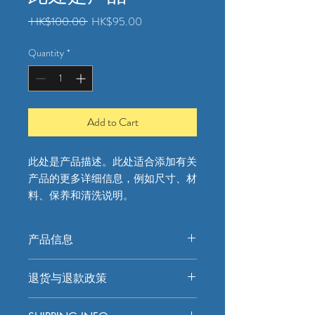
Regular
Sale
 HK$100.00 
HK$95.00
Price
Price
Quantity
*
Add to Cart
此处是产品描述。此处适合添加有关
产品的更多详细信息，例如尺寸、材
料、保养和清洗说明。
产品信息
此处是产品详情。此处适合添加有关产
退货与退款政策
品的更多信息，例如尺寸、材料、保养
和清洗说明。另外，也可在此处描述产
此处是退货与退款政策。此处适合向客
品的独特之处，以及能给客户带来哪些