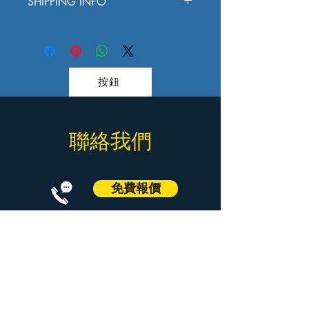
SHIPPING INFO
户说明如何处理不满意的产品。退款或
好处。买家总是希望能在购买之前清楚
退换政策应力求简单明了，这样才能建
了解产品。所以，尽量多提供相关信
I'm a shipping policy. I'm a great place to
立起信任关系，使客户不再有后顾之
息，让买家有信心和决心购买您的产
add more information about your shipping
忧。
品。
methods, packaging and cost. Providing
straightforward information about your
按鈕
shipping policy is a great way to build trust
and reassure your customers that they can
buy from you with confidence.
© 2023 by The Handy Gang.
聯絡我們
Proudly created with
Wix.com
免費報價
Call
Signal
WhatsApp
WeChat